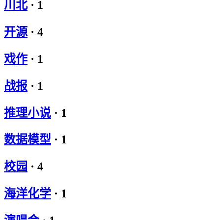
川北
·
1
开源
·
4
戏作
·
1
战报
·
1
推理小说
·
1
数据模型
·
1
校园
·
4
海洋化学
·
1