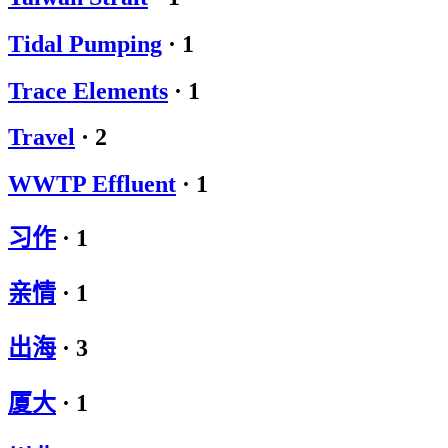
Tidal Pumping
·
1
Trace Elements
·
1
Travel
·
2
WWTP Effluent
·
1
习作
·
1
亲情
·
1
出海
·
3
厦大
·
1