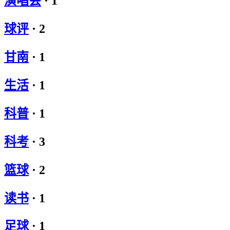
演唱会
·
1
球评
·
2
甘南
·
1
生活
·
1
科普
·
1
科考
·
3
篮球
·
2
读书
·
1
足球
·
1